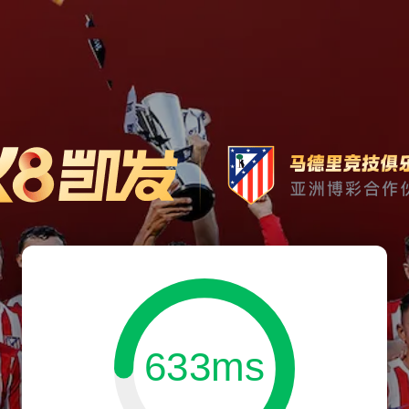
633ms